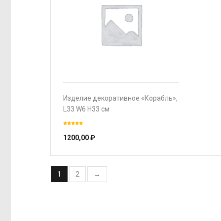
Изделие декоративное «Корабль»,
L33 W6 H33 см
1200,00
₽
1
2
→