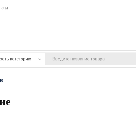
акты
ие
ие