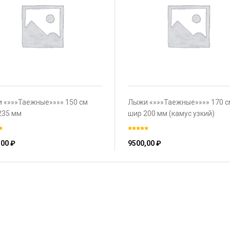
 «»»»Таежные»»»» 150 см
Лыжи «»»»Таежные»»»» 170 с
235 мм
шир 200 мм (камус узкий)
,00
₽
9500,00
₽