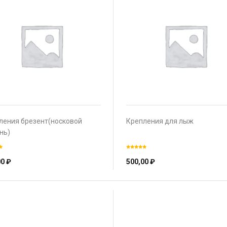
ления брезент(носковой
Крепления для лыж
нь)
00
₽
500,00
₽