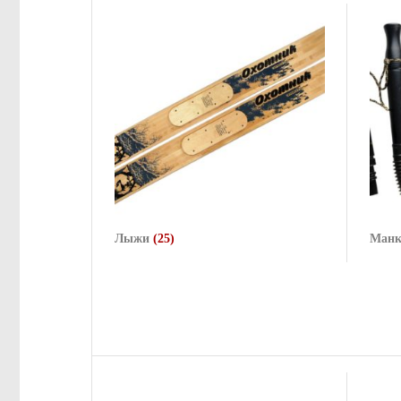
Лыжи
(25)
Ман