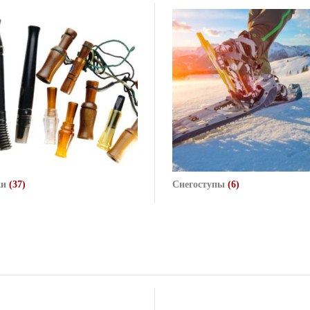
ки
(37)
Снегоступы
(6)