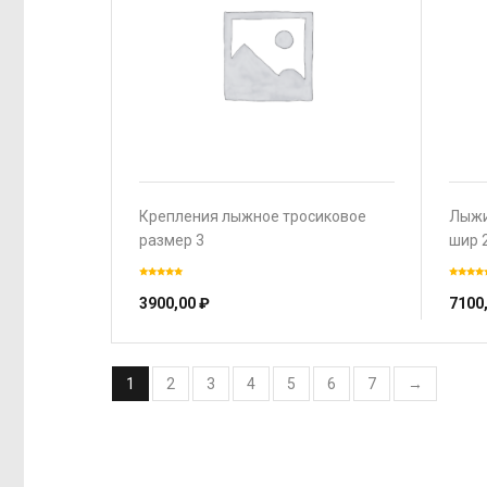
Крепления лыжное тросиковое
Лыжи
размер 3
шир 
3900,00
₽
7100
1
2
3
4
5
6
7
→