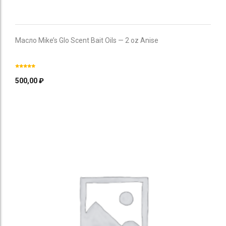
Масло Mike’s Glo Scent Bait Oils — 2 oz Anise
500,00
₽