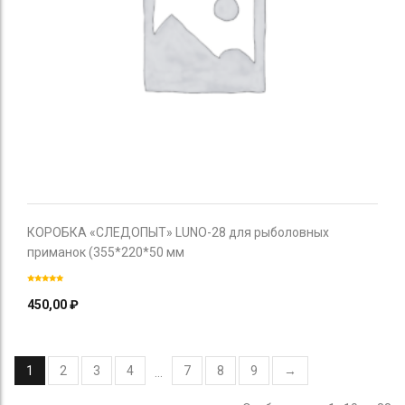
КОРОБКА «СЛЕДОПЫТ» LUNO-28 для рыболовных
приманок (355*220*50 мм
450,00
₽
1
2
3
4
7
8
9
→
…