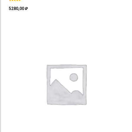
5280,00
₽