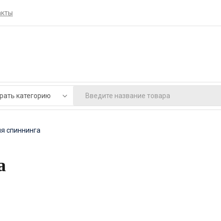
акты
я спиннинга
а