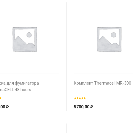
ска для фумигатора
Комплект Thermacell MR-300
maCELL 48 hours
,00
₽
5700,00
₽