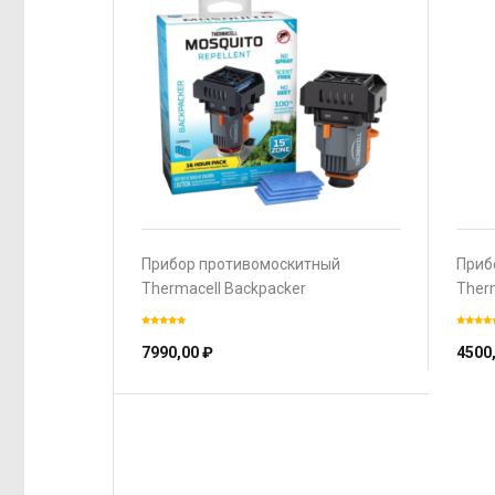
Прибор противомоскитный
Приб
Thermacell Backpacker
Therm
7990,00
₽
4500