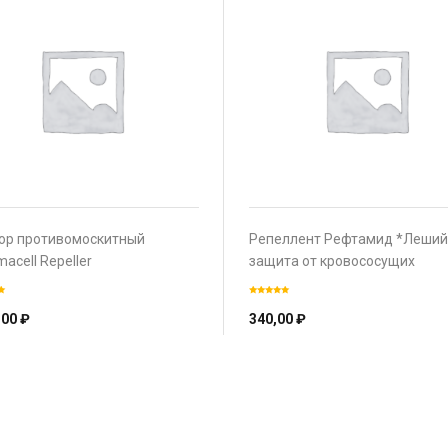
ор противомоскитный
Репеллент Рефтамид *Леший
acell Repeller
защита от кровососущих
насекомых и клещей
,00
₽
340,00
₽