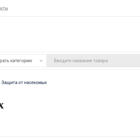
акты
Защита от насекомых
х