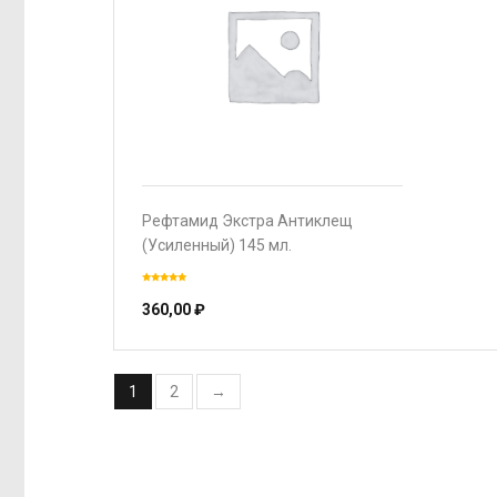
Рефтамид Экстра Антиклещ
(Усиленный) 145 мл.
360,00
₽
1
2
→