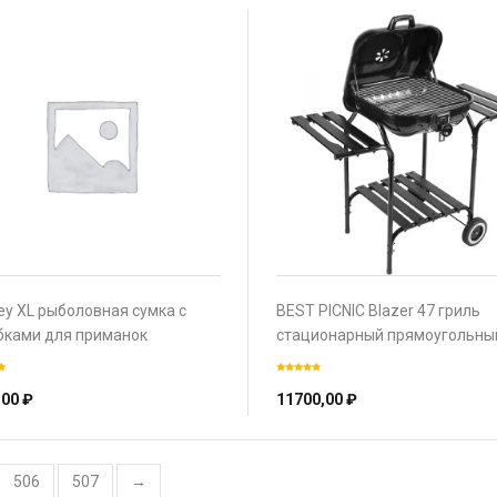
ey XL рыболовная сумка с
BEST PICNIC Blazer 47 гриль
бками для приманок
стационарный прямоугольны
полками и регулировкой выс
угольной решетки черный
,00
₽
11700,00
₽
506
507
→