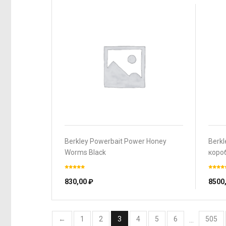
Berkley Powerbait Power Honey
Berkl
Worms Black
коро
830,00
₽
8500
←
1
2
3
4
5
6
505
…