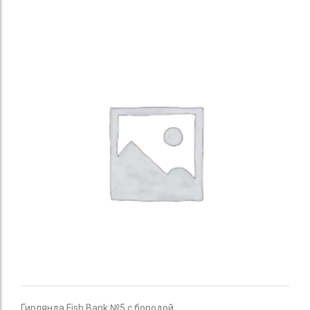
Гирлянда Fish Bank №5 с бородой