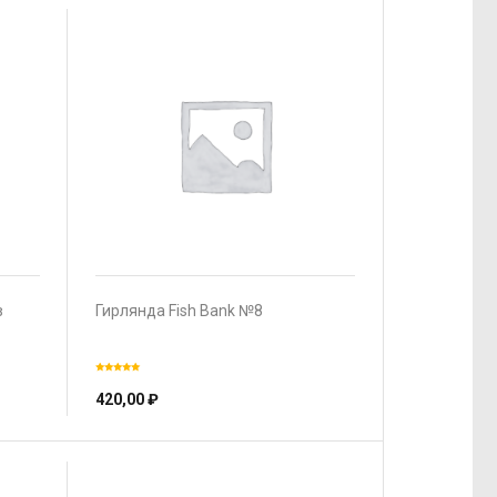
в
Гирлянда Fish Bank №8
420,00
₽