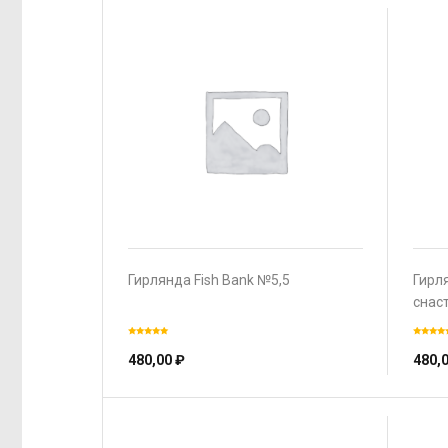
Гирлянда Fish Bank №5,5
Гирл
снас
480,00
₽
480,