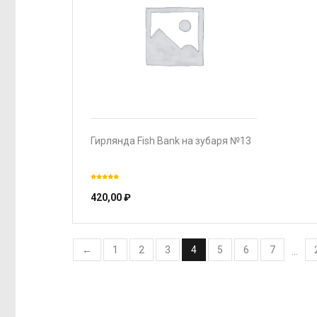
Гирлянда Fish Bank на зубаря №13
420,00
₽
←
1
2
3
4
5
6
7
…