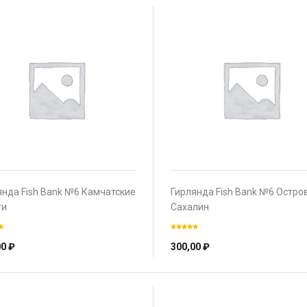
янда Fish Bank №6 Камчатские
Гирлянда Fish Bank №6 Остро
ти
Сахалин
00
₽
300,00
₽