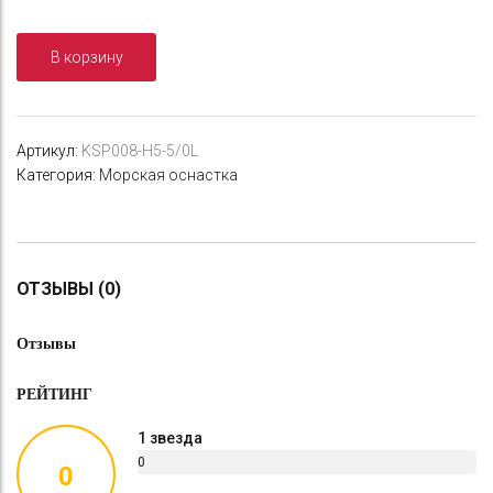
Снасточка
морская
В корзину
Kujira
Paternoster
Gummi
Eel
Артикул:
KSP008-H5-5/0L
SP008
Категория:
Морская оснастка
H5
№5/0
Lumo
ОТЗЫВЫ (0)
Отзывы
РЕЙТИНГ
1 звезда
0
0
%