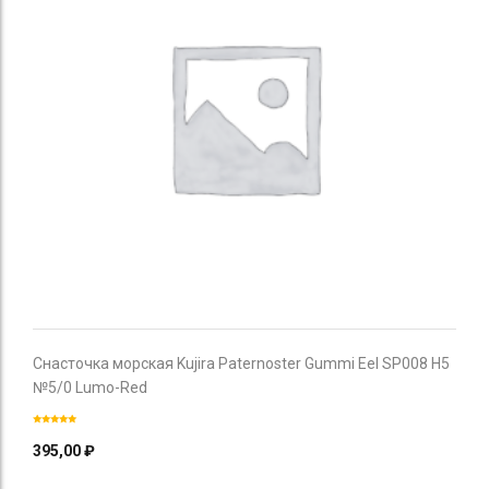
Снасточка морская Kujira Paternoster Gummi Eel SP008 H5
№5/0 Lumo-Red
395,00
₽