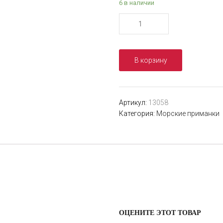
6 в наличии
Количество
товара
Пилькер
HIGASHI
В корзину
Mau
jigu
120g
DAH
Артикул:
13058
(06)
Категория:
Морские приманки
ОЦЕНИТЕ ЭТОТ ТОВАР