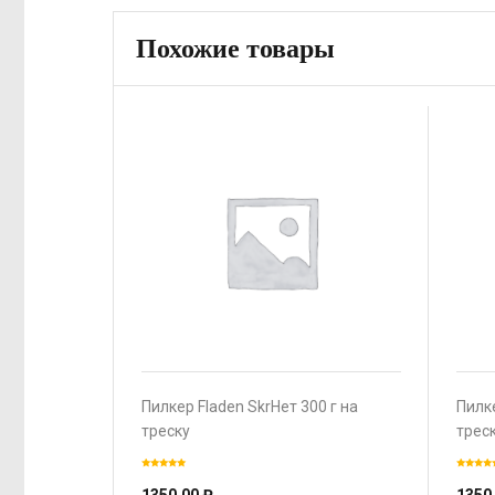
Похожие товары
Пилкер Fladen SkrНет 300 г на
Пилке
треску
трес