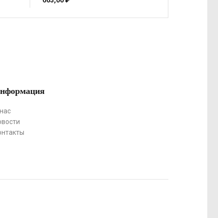
663,00
₽
нформация
 нас
овости
онтакты