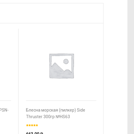
PSN-
Блесна морская (пилкер) Side
Thruster 300гр №HS63