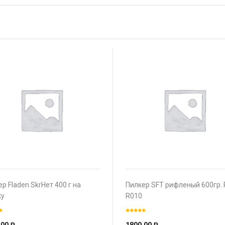
р Fladen SkrНет 400 г на
Пилкер SFT рифленый 600гр. 
ку
R010