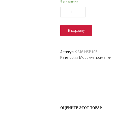
9 в наличии
Количество
товара
Поппер
NOEBY
В корзину
9246
(175см.
73гр.
Color
Артикул:
9246-NSB105
NSB105)
Категория:
Морские приманки
ОЦЕНИТЕ ЭТОТ ТОВАР