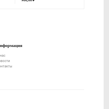
900,00
₽
нформация
 нас
овости
онтакты