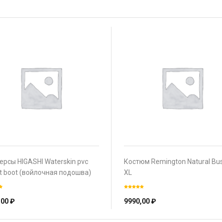
ерсы HIGASHI Waterskin pvc
Костюм Remington Natural Bus
lt boot (войлочная подошва)
XL
L)
,00
₽
9990,00
₽