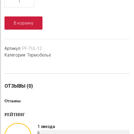
товара
Термобелье
женское
В корзину
"СИБИРСКИЙ
СЛЕДОПЫТ
-
Lady
Артикул:
PF-TUL-12
Outdoor"
Категория:
Термобельё
комплект,
до
-40°С,
трехслойное,
р.46
ОТЗЫВЫ (0)
Отзывы
РЕЙТИНГ
1 звезда
0