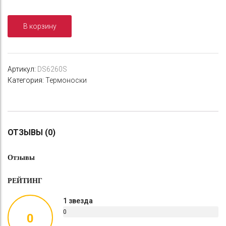
Водонепроницаемые
носки
В корзину
Dexshell
Thermlite
green
DS626O
Артикул:
DS6260S
размер
Категория:
Термоноски
S
(36-
38),
ОТЗЫВЫ (0)
Отзывы
РЕЙТИНГ
1 звезда
0
0
%