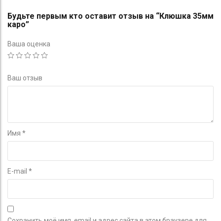
Будьте первым кто оставит отзыв на “Клюшка 35мм
каро”
Ваша оценка
Ваш отзыв
Имя
*
E-mail
*
Сохранить моё имя, email и адрес сайта в этом браузере для