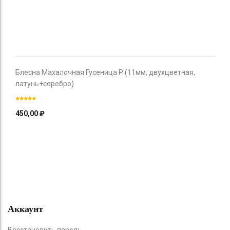
Блесна Махалочная Гусеница P (11мм, двухцветная,
латунь+серебро)
450,00
₽
Аккаунт
Восстановить пароль