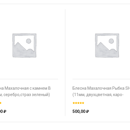
на Махалочная с камнем В
Блесна Махалочная Рыбка S
м, серебро,страз зеленый)
(11мм, двухцветная, каро-
серебро)
00
₽
500,00
₽