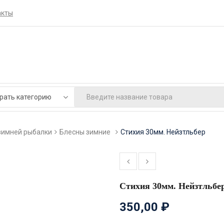
акты
зимней рыбалки
Блесны зимние
Стихия 30мм. Нейзтльбер
Стихия 30мм. Нейзтльбе
350,00
₽