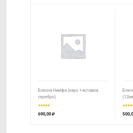
Блесна Нимфа (каро + вставка
Блес
серебро)
(12м
690,00
₽
500,