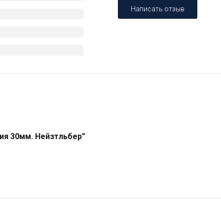
Написать отзыв
ия 30мм. Нейзтльбер”