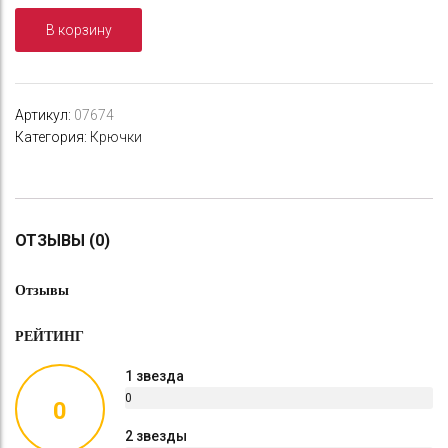
для
В корзину
пилькеров
и
блесен
Sure
Артикул:
07674
Hook
Категория:
Крючки
Double
Heavy
Duty
№8B
(2шт./
ОТЗЫВЫ (0)
упак.)
Отзывы
РЕЙТИНГ
1 звезда
0
0
%
2 звезды