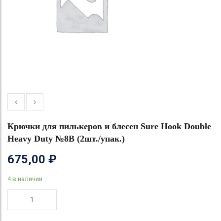
Крючки для пилькеров и блесен Sure Hook Double
Heavy Duty №8B (2шт./упак.)
675,00
₽
4 в наличии
Количество
товара
Крючки