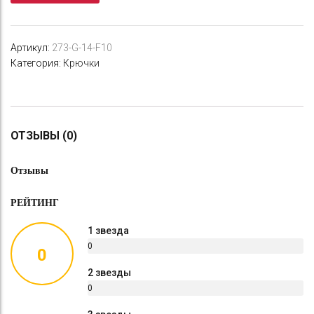
Go
№14
(10
Артикул:
273-G-14-F10
шт.)
Категория:
Крючки
универсал
ОТЗЫВЫ (0)
Отзывы
РЕЙТИНГ
1 звезда
0
0
%
2 звезды
0
%