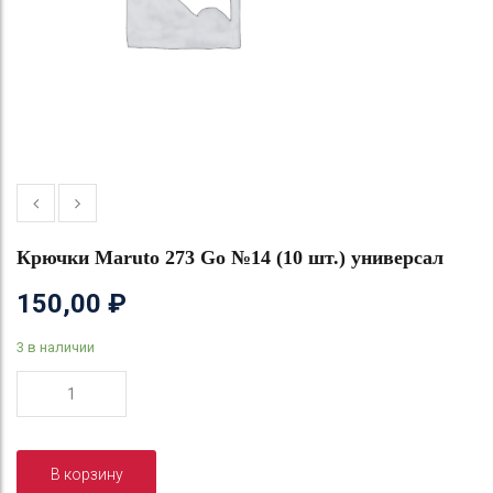
Крючки Maruto 273 Go №14 (10 шт.) универсал
150,00
₽
3 в наличии
Количество
товара
Крючки
Maruto
В корзину
273