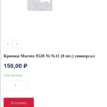
Крючки Maruto 9528 Ni №11 (8 шт.) универсал
150,00
₽
14 в наличии
Количество
товара
Крючки
Maruto
В корзину
9528