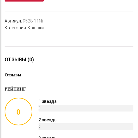
Ni
№11
(8
Артикул:
9528-11Ni
шт.)
Категория:
Крючки
универсал
ОТЗЫВЫ (0)
Отзывы
РЕЙТИНГ
1 звезда
0
0
%
2 звезды
0
%