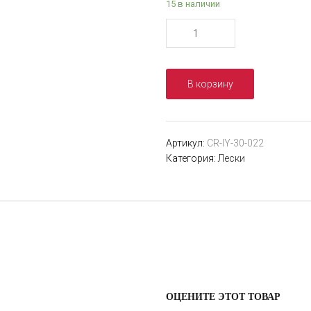
15 в наличии
Количество
товара
Леска
Akara
В корзину
Crystal
ICE
Yellow
30
Артикул:
CR-IY-30-022
м
Категория:
Лески
0,22
ОЦЕНИТЕ ЭТОТ ТОВАР