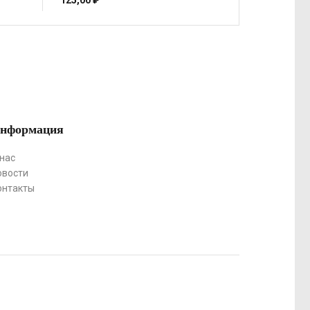
125,00
₽
нформация
 нас
овости
онтакты