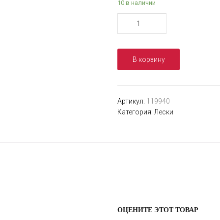
10 в наличии
Количество
товара
Леска
Hameleon
В корзину
Extreme
0,28
мм,
8.5
Артикул:
119940
кг,
Категория:
Лески
100
м
(уп.5шт)
ОЦЕНИТЕ ЭТОТ ТОВАР