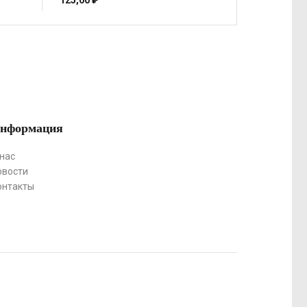
125,00
₽
нформация
 нас
овости
онтакты