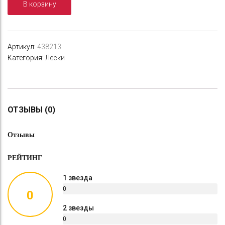
В корзину
Elite
Platinum
0,16
мм,
Артикул:
438213
3,1
Категория:
Лески
кг,
30
м,
серебряная
ОТЗЫВЫ (0)
Отзывы
РЕЙТИНГ
1 звезда
0
0
%
2 звезды
0