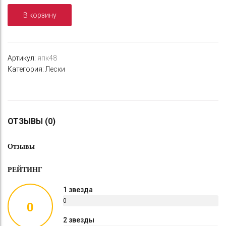
You-
В корзину
Te,
Power
NL-
Max,
Артикул:
япк48
толщина
Категория:
Лески
0,32
мм,
длина
100м,
test
ОТЗЫВЫ (0)
10,60
кг
Отзывы
РЕЙТИНГ
1 звезда
0
0
%
2 звезды