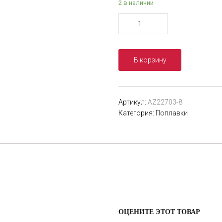
2 в наличии
Количество
товара
Сбирулино
(бомбарда)
В корзину
Akara
AZ22703
нейтр.
плавучести
Артикул:
AZ22703-8
8
Категория:
Поплавки
гр.
ОЦЕНИТЕ ЭТОТ ТОВАР