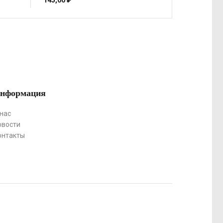
145,00
₽
нформация
 нас
овости
онтакты