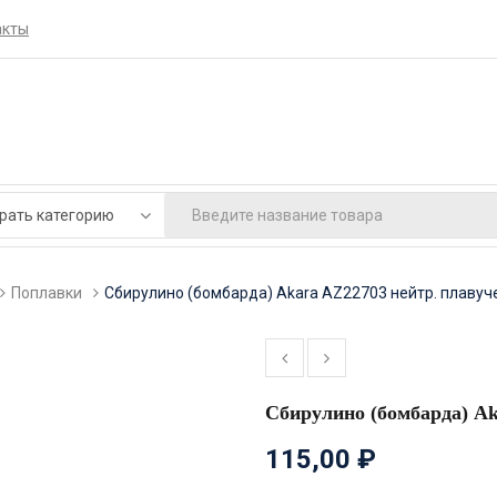
акты
Поплавки
Сбирулино (бомбарда) Akara AZ22703 нейтр. плавуче
Сбирулино (бомбарда) Ak
115,00
₽