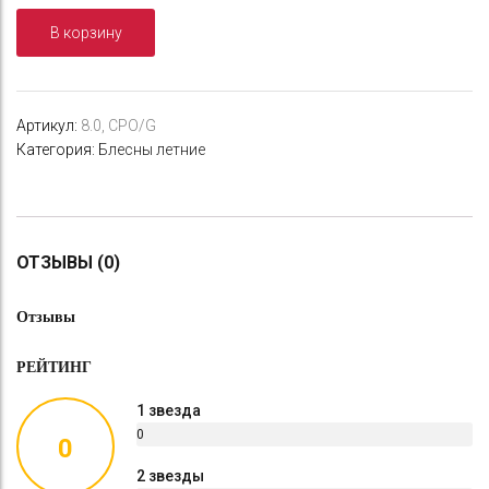
Angler's
В корзину
System
Buxter
Bux
Field
Артикул:
8.0, CPO/G
(8.0,
Категория:
Блесны летние
CPO/G)
ОТЗЫВЫ (0)
Отзывы
РЕЙТИНГ
1 звезда
0
0
%
2 звезды