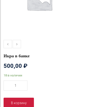
Икра в банке
500,00
₽
18 в наличии
Количество
товара
Икра
в
В корзину
банке