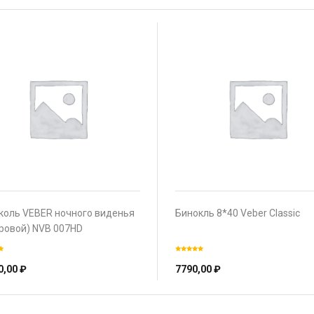
коль VEBER ночного виденья
Бинокль 8*40 Veber Classic
ровой) NVB 007HD
0,00
₽
7790,00
₽