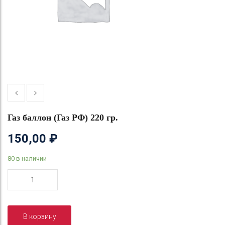
Газ баллон (Газ РФ) 220 гр.
150,00
₽
80 в наличии
Количество
товара
Газ
баллон
В корзину
(Газ