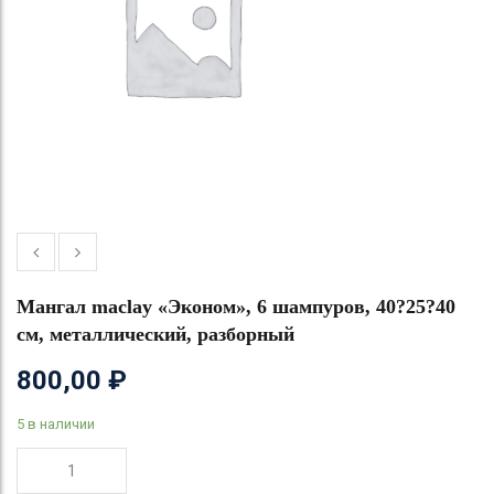
Мангал maclay «Эконом», 6 шампуров, 40?25?40
см, металлический, разборный
800,00
₽
5 в наличии
Количество
товара