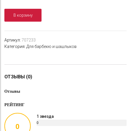
Мангал
maclay
В корзину
"Эконом",
6
шампуров,
40?
Артикул:
707233
25?
Категория:
Для барбекю и шашлыков
40
см,
металлический,
разборный
ОТЗЫВЫ (0)
Отзывы
РЕЙТИНГ
1 звезда
0
0
%