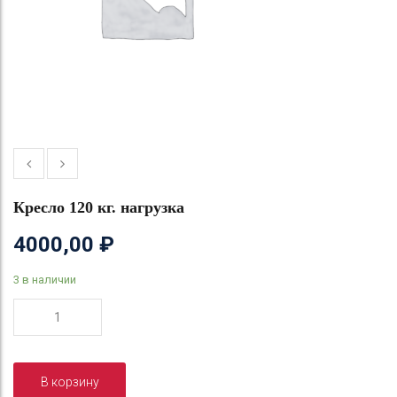
Кресло 120 кг. нагрузка
4000,00
₽
3 в наличии
Количество
товара
Кресло
120
В корзину
кг.