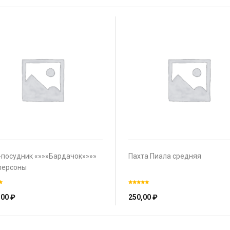
-посудник «»»»Бардачок»»»»
Пахта Пиала средняя
 персоны
,00
₽
250,00
₽