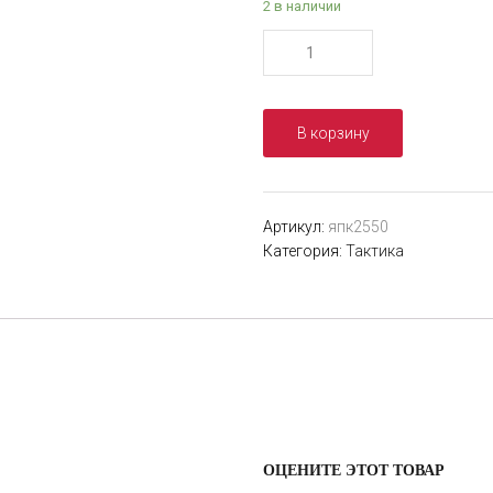
2 в наличии
Количество
товара
Маскировочная
сеть
В корзину
3х4м
цвет
в
ассортименте
Артикул:
япк2550
Категория:
Тактика
ОЦЕНИТЕ ЭТОТ ТОВАР