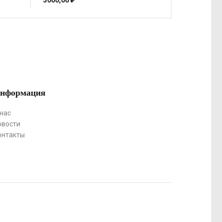
3000,00
₽
нформация
 нас
овости
онтакты