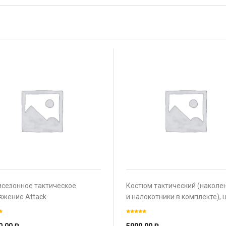
сезонное тактическое
Костюм тактический (наколе
яжение Attack
и налокотники в комплекте), 
Мох, р-м S