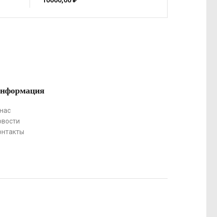
10000,00
₽
нформация
 нас
овости
онтакты