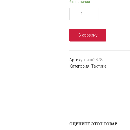
6 в наличии
Количество
товара
Цепочка
для
В корзину
жетона
Артикул:
япк2878
Категория:
Тактика
ОЦЕНИТЕ ЭТОТ ТОВАР