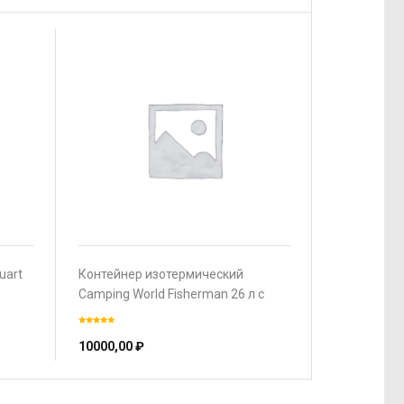
uart
Контейнер изотермический
Camping World Fisherman 26 л с
люком и лотком (термоизоляция
корпуса и крышки, наплечный
10000,00
₽
ремень