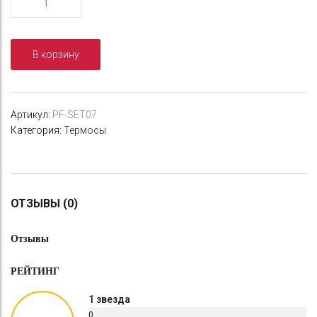
товара
Подарочный
набор
В корзину
"СЛЕДОПЫТ
-
Перевал"
(коробка
Артикул:
PF-SET07
фанерная,
Категория:
Термосы
термомешок,
термокружка,
мультитул,
фонарь,
карабин)
ОТЗЫВЫ (0)
Отзывы
РЕЙТИНГ
1 звезда
0