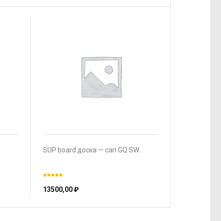
л
SUP board доска — сап GQ SW
13500,00
₽