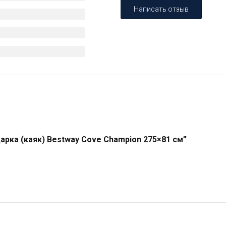
Написать отзыв
арка (каяк) Bestway Cove Champion 275×81 см”