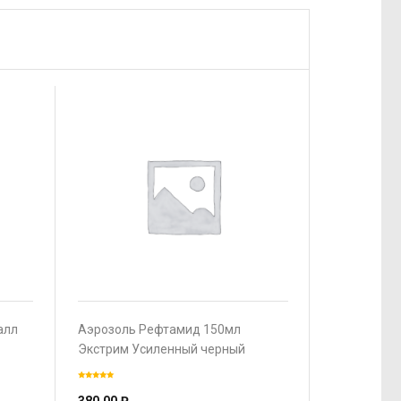
алл
Аэрозоль Рефтамид 150мл
Экстрим Усиленный черный
Кровосос.+Клещи 8ч. защиты