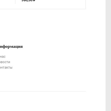
380,00
₽
нформация
 нас
овости
онтакты