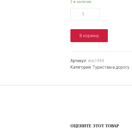
2 в наличии
Количество
товара
Паракорд
550
В корзину
CORD
nylon
30
м
Артикул:
япк1494
(black)
Категория:
Туристам в дорогу
ОЦЕНИТЕ ЭТОТ ТОВАР