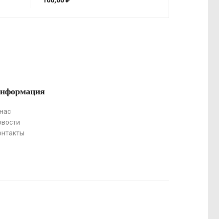
100,00
₽
нформация
 нас
овости
онтакты