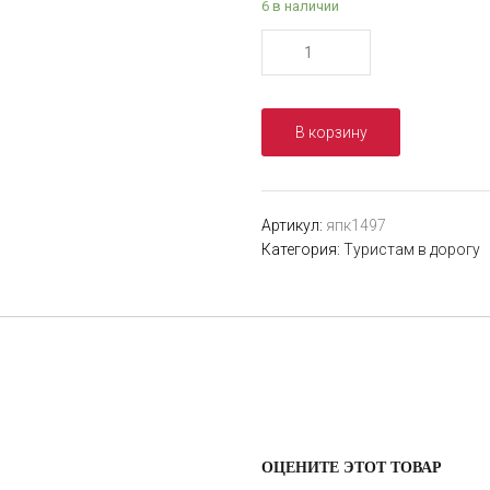
6 в наличии
Количество
товара
Паракорд
550
В корзину
CORD
nylon
30
м
Артикул:
япк1497
(emerald
Категория:
Туристам в дорогу
green)
за
метр
50
руб.
ОЦЕНИТЕ ЭТОТ ТОВАР