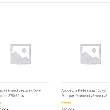
арка (каяк) Bestway Cove
Аэрозоль Рефтамид 150мл
pion 275×81 см
Экстрим Усиленный черный
Кровосос.+Клещи 8ч. защиты