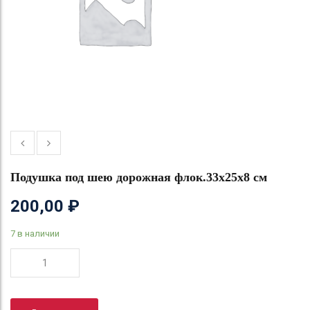
Подушка под шею дорожная флок.33х25х8 см
200,00
₽
7 в наличии
Количество
товара
Подушка
под