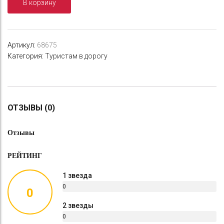
В корзину
шею
дорожная
флок.33х25х8
см
Артикул:
68675
Категория:
Туристам в дорогу
ОТЗЫВЫ (0)
Отзывы
РЕЙТИНГ
1 звезда
0
0
%
2 звезды
0