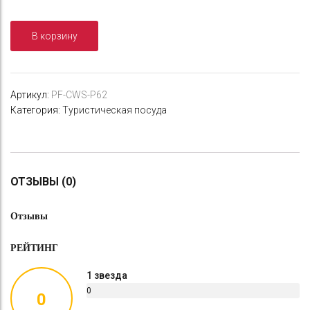
Кружка
изотермическая
В корзину
"СЛЕДОПЫТ",
складные
ручки,
300
Артикул:
PF-CWS-P62
мл
Категория:
Туристическая посуда
ОТЗЫВЫ (0)
Отзывы
РЕЙТИНГ
1 звезда
0
0
%