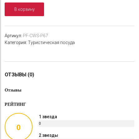
(тамблер)
В корзину
"СЛЕДОПЫТ",
нерж.
сталь,
500
Артикул:
PF-CWS-P67
мл
Категория:
Туристическая посуда
ОТЗЫВЫ (0)
Отзывы
РЕЙТИНГ
1 звезда
0
0
%
2 звезды