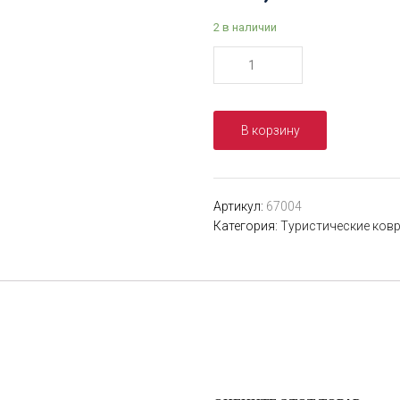
2 в наличии
Количество
товара
Матрас
ортопедический
В корзину
флокированный
синий
Bestway
185х203х22
Артикул:
67004
см
Категория:
Туристические ков