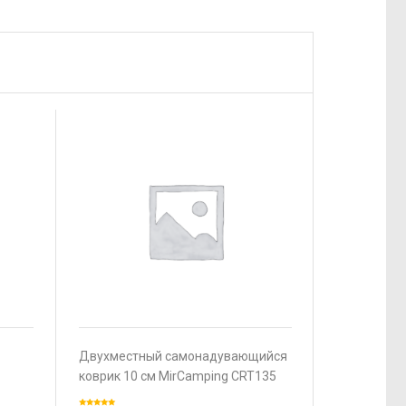
Двухместный самонадувающийся
коврик 10 см MirCamping CRT135
195х135х10 см.