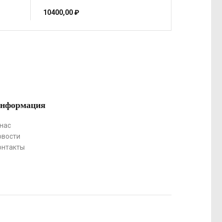
10400,00
₽
нформация
 нас
овости
онтакты