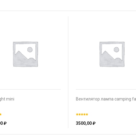
ght mini
Вентилятор лампа camping f
00
₽
3500,00
₽