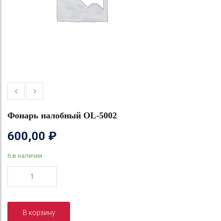
Фонарь налобный OL-5002
600,00
₽
6 в наличии
Количество
товара
Фонарь
налобный
В корзину
OL-